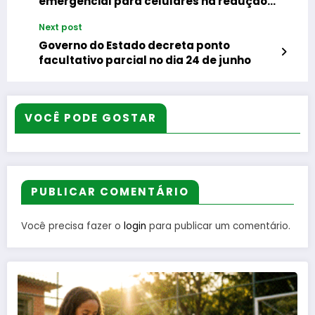
emergencial para celulares na redução
de mortes em eventos climáticos
Next post
extremos
Governo do Estado decreta ponto
facultativo parcial no dia 24 de junho
VOCÊ PODE GOSTAR
PUBLICAR COMENTÁRIO
Você precisa fazer o
login
para publicar um comentário.