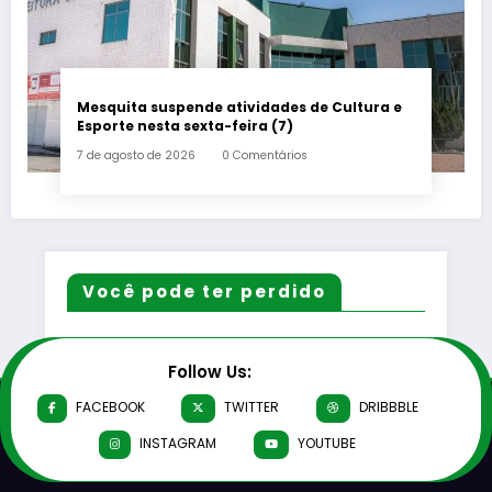
Mesquita suspende atividades de Cultura e
Esporte nesta sexta-feira (7)
7 de agosto de 2026
0 Comentários
Você pode ter perdido
Follow Us:
FACEBOOK
TWITTER
DRIBBBLE
INSTAGRAM
YOUTUBE