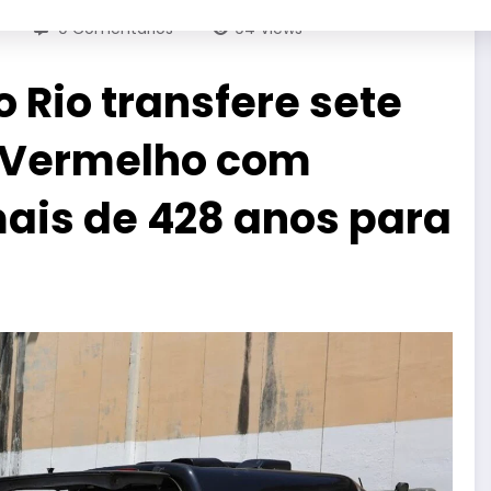
0 Comentários
94
Views
 Rio transfere sete
 Vermelho com
is de 428 anos para