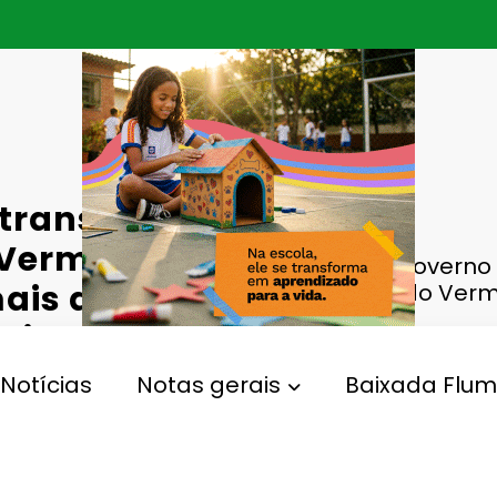
 transfere
 Vermelho
Governo 
is de 428
Comando Verme
ais
Notícias
Notas gerais
Baixada Flum
,
,
verno Do Estado
Presídios Federais
Transferência