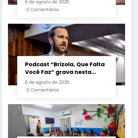
6 de agosto de 2026
crianças é sancionada
0 Comentários
Podcast “Brizola, Que Falta
Você Faz” grava nesta
sexta-feira (7) episódio
6 de agosto de 2026
com o deputado estadual
0 Comentários
Flávio Serafini