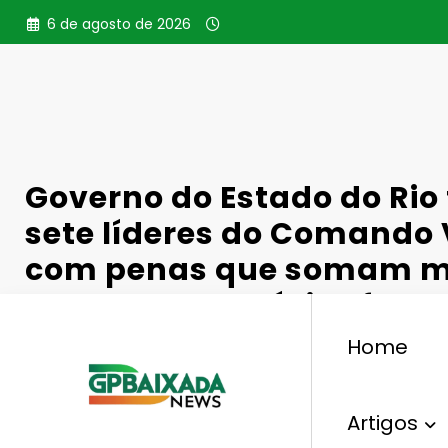
Pular
6 de agosto de 2026
para
o
conteúdo
Governo do Estado do Rio
sete líderes do Comando
com penas que somam ma
anos para presídios feder
Home
Artigos
,
Operação Contenção
Comando Vermelho
Go