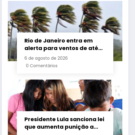
Rio de Janeiro entra em
alerta para ventos de até
110 km/h com avanço de
6 de agosto de 2026
frente fria associada a
0 Comentários
ciclone
Presidente Lula sanciona lei
que aumenta punição a
crimes digitais contra