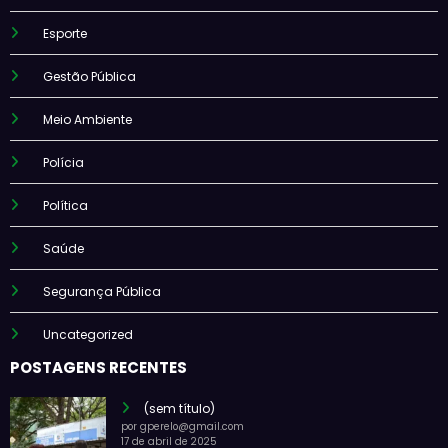
Esporte
Gestão Pública
Meio Ambiente
Polícia
Política
Saúde
Segurança Pública
Uncategorized
POSTAGENS RECENTES
(sem título)
por gperelo@gmail.com
17 de abril de 2025