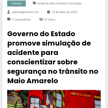
,
,
Trânsito
Acidente
Maio Amarelo
Simulação
Gperelo@gmail.com
20 De Maio De 2025
0 Comentários
121
Views
Governo do Estado
promove simulação de
acidente para
conscientizar sobre
segurança no trânsito no
Maio Amarelo