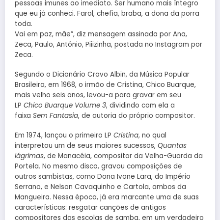
pessoas imunes ao imediato. Ser humano mais íntegro
que eu já conheci. Farol, chefia, braba, a dona da porra
toda.
Vai em paz, mãe”, diz mensagem assinada por Ana,
Zeca, Paulo, Antônio, Piiizinha, postada no Instagram por
Zeca.
Segundo o Dicionário Cravo Albin, da Música Popular
Brasileira, em 1968, o irmão de Cristina, Chico Buarque,
mais velho seis anos, levou-a para gravar em seu
LP
Chico Buarque Volume 3
, dividindo com ela a
faixa
Sem Fantasia
, de autoria do próprio compositor.
Em 1974, lançou o primeiro LP
Cristina
, no qual
interpretou um de seus maiores sucessos,
Quantas
lágrimas
, de Manacéia, compositor da Velha-Guarda da
Portela. No mesmo disco, gravou composições de
outros sambistas, como Dona Ivone Lara, do Império
Serrano, e Nelson Cavaquinho e Cartola, ambos da
Mangueira. Nessa época, já era marcante uma de suas
características: resgatar canções de antigos
compositores das escolas de samba, em um verdadeiro