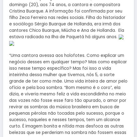
domingo (20), aos 74 anos, a cantora e compositora
Cristina Buarque.
A informação foi confirmada por seu
filho Zeca Ferreira nas redes sociais. Filha do historiador
e sociólogo Sérgio Buarque de Hollanda, era irmã dos
cantores Chico Buarque, Miúcha e Ana de Hollanda. Ela
estava radicada na Ilha de Paquetá há alguns anos.
“Uma cantora avessa aos holofotes. Como explicar um
negócio desses em qualquer tempo? Mas como explicar
isso nesse tempo específico? Mas foi isso a vida
inteirinha dessa mulher que tivemos, nós 5, a sorte
grande de ter como mãe. Uma vida inteira de amor pelo
ofício e pela boa sombra. “Bom mesmo é o coro”, ela
dizia, e viveria mesmo feliz a vida escondidinha no meio
das vozes não fosse esse faro tão apurado, o amor por
revirar as sombras da música brasileira em busca de
pequenas pérolas não tocadas pelo sucesso, porque o
sucesso, naqueles e nesses tempos, tem um alcance
curto. É imagem bonita e nítida mas desfoca as outras
belezas que se perderiam na sombra não fossem essas