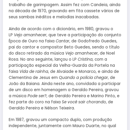
trabalho de garimpagem. Assim fez com Candeia, ainda
na década de 1970, gravando em fita cassete vários de
seus sambas inéditos e melodias inacabadas.
Ainda de acordo com o dicionário, em 1980, gravou o
LP
Vejo amanhecer
, que teve a participação do conjunto
Época de Ouro na faixa
Cantar
, de Godofredo Guedes,
pai do cantor e compositor Beto Guedes, sendo o título
do disco retirado da música
Vejo amanhecer
, de Noel
Rosa. No ano seguinte, lançou o LP
Cristina
, com a
participação especial da Velha-Guarda da Portela na
faixa
Vida de rainha
, de Alvaiade e Monarco, e ainda de
Clementina de Jesus em
Quando a polícia chegar
, de
João da Baiana. Ainda neste ano, convidada a participar
de um disco em homenagem a Geraldo Pereira, gravou
a música
Pode ser?
, de Geraldo Pereira e Marino Pinto, e
fez parte do coro na faixa
Se você sair chorando
, de
Geraldo Pereira e Nélson Teixeira.
Em 1987, gravou um compacto duplo, com produção
independente, juntamente com Mauro Duarte, no qual