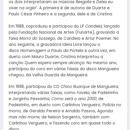
os dois interpretaram as músicas
Resgate
e
Deixa eu
viver na orgia
”. A primeira é de autoria de Duarte e
Paulo César Pinheiro e a segunda, dele e de Cristina.
Em 1988, coproduziu e participou do LP
Candeia
, lançado
pela Fundação Nacional de Artes (Funarte), gravando a
faixa
Morro do Sossego
, de Candeia e Artur Poerner. No
ano seguinte, a gravadora Ideia Livre lançou o
disco
Homenagem a Paulo da Portela
e outra vez, em
dueto com Mauro Duarte, Cristina interpretou a
canção
Quem espera sempre alcança
. No mesmo ano,
participou do coro em várias faixas do disco
Mangueira
chegou
, da Velha Guarda da Mangueira.
Em 1998, participou do CD
Chico Buarque de Mangueira
,
interpretando várias faixas, como
Favela
, de Padeirinho
e Jorginho Pessanha,
Como será o ano 2000
, de
Padeirinho, em dueto com Carlinhos Vergueiro,
Polícia no
morro,
de
Geraldo Pereira e Arnaldo Passos,
Agoniza
mas não morre
, de Nelson Sargento, também com
Carlinhos Vergueiro, e fazendo coro em quase todo o
disco.