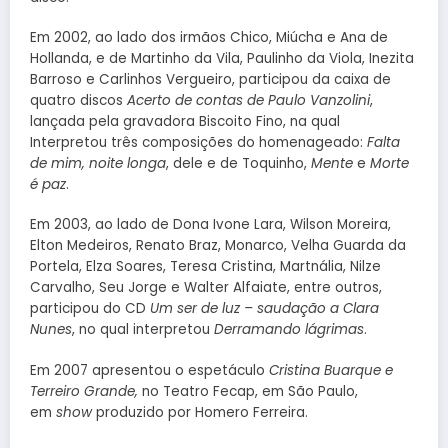
Em 2002, ao lado dos irmãos Chico, Miúcha e Ana de
Hollanda, e de Martinho da Vila, Paulinho da Viola, Inezita
Barroso e Carlinhos Vergueiro, participou da caixa de
quatro discos
Acerto de contas de Paulo Vanzolini
,
lançada pela gravadora Biscoito Fino, na qual
Interpretou três composições do homenageado:
Falta
de mim, noite longa
, dele e de Toquinho,
Mente
e
Morte
é paz
.
Em 2003, ao lado de Dona Ivone Lara, Wilson Moreira,
Elton Medeiros, Renato Braz, Monarco, Velha Guarda da
Portela, Elza Soares, Teresa Cristina, Martnália, Nilze
Carvalho, Seu Jorge e Walter Alfaiate, entre outros,
participou do CD
Um ser de luz – saudação a Clara
Nunes
, no qual interpretou
Derramando lágrimas
.
Em 2007 apresentou o espetáculo
Cristina Buarque e
Terreiro Grande,
no Teatro Fecap, em São Paulo,
em
show
produzido por Homero Ferreira.