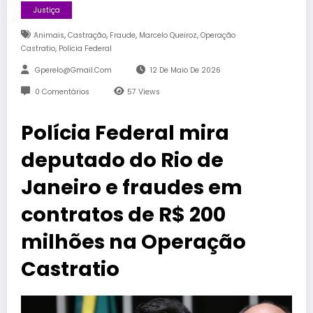
Justiça
,
,
,
,
Animais
Castração
Fraude
Marcelo Queiroz
Operação
,
Castratio
Polícia Federal
Gperelo@gmail.com
12 De Maio De 2026
0 Comentários
57
Views
Polícia Federal mira
deputado do Rio de
Janeiro e fraudes em
contratos de R$ 200
milhões na Operação
Castratio