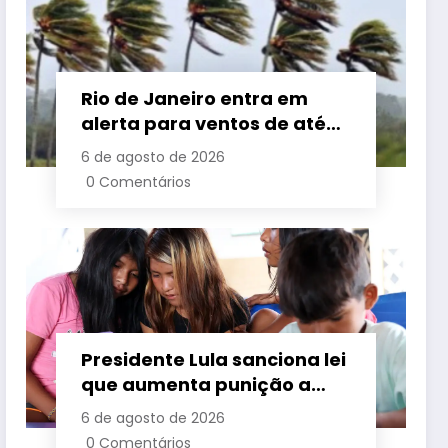
Rio de Janeiro entra em
alerta para ventos de até
110 km/h com avanço de
6 de agosto de 2026
frente fria associada a
0 Comentários
ciclone
Presidente Lula sanciona lei
que aumenta punição a
crimes digitais contra
6 de agosto de 2026
crianças é sancionada
0 Comentários