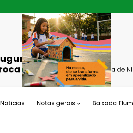
naugura Arena
roca de
Prefeitura de 
Notícias
Notas gerais
Baixada Flum
,
urinhas
Troca
Gperelo@gmail.com
5
Views