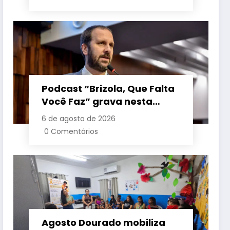
Podcast “Brizola, Que Falta
Você Faz” grava nesta
sexta-feira (7) episódio
6 de agosto de 2026
com o deputado estadual
0 Comentários
Flávio Serafini
Agosto Dourado mobiliza