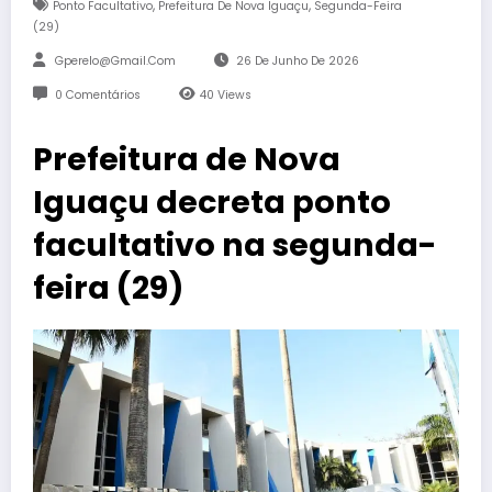
,
,
Ponto Facultativo
Prefeitura De Nova Iguaçu
Segunda-Feira
(29)
Gperelo@gmail.com
26 De Junho De 2026
0 Comentários
40
Views
Prefeitura de Nova
Iguaçu decreta ponto
facultativo na segunda-
feira (29)