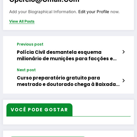
Add your Biographical Information.
Edit your Profile
now.
View All Posts
Previous post
Polícia Civil desmantela esquema
milionário de munições para facções e
prende traficante internacional de
Next post
armas no Rio
Curso preparatório gratuito para
mestrado e doutorado chega à Baixada
Fluminense
VOCÊ PODE GOSTAR