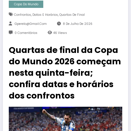
Copa Do Mundo
,
,
Confrontos
Datas E Horários
Quartas De Final
Gperelo@gmail.com
8 De Julho De 2026
0 Comentários
46
Views
Quartas de final da Copa
do Mundo 2026 começam
nesta quinta-feira;
confira datas e horários
dos confrontos