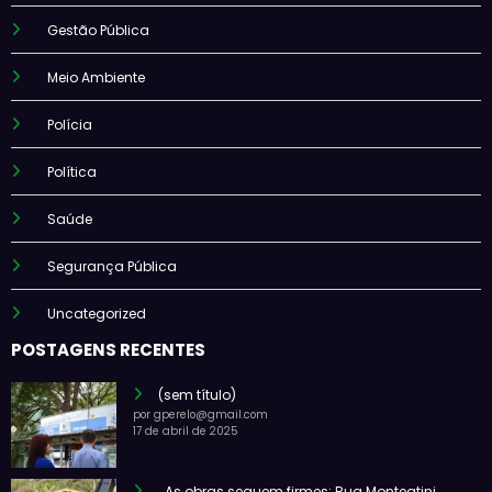
Gestão Pública
Meio Ambiente
Polícia
Política
Saúde
Segurança Pública
Uncategorized
POSTAGENS RECENTES
(sem título)
por gperelo@gmail.com
17 de abril de 2025
As obras seguem firmes: Rua Monteatini