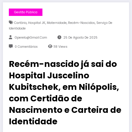
Gestão Pública
,
,
,
,
Cartório
Hospital JK
Maternidade
Recém-Nascidos
Serviço De
Identidade
Gperelo@gmail.com
25 De Agosto De 2025
0 Comentários
118
Views
Recém-nascido já sai do
Hospital Juscelino
Kubitschek, em Nilópolis,
com Certidão de
Nascimento e Carteira de
Identidade