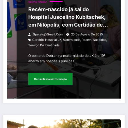
GESTÃO PÚBLICA
Recém-nascido já sai do
Hospital Juscelino Kubitschek,
em Nilópolis, com Certidão de
Nascimento e Carteira de
Gperelo@gmail.com
25 De Agosto De 2025
Identidade
,
,
,
,
Cartório
Hospital JK
Maternidade
Recém-Nascidos
Serviço De Identidade
O posto do Detran na maternidade do JK é o 19º
aberto em hospitais públicas…
Consulte mais informação