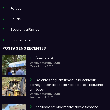
Política
Saúde
Segurança Pública
Uncategorized
POSTAGENS RECENTES
(sem título)
por gperelo@gmail.com
17 de abril de 2025
As obras seguem firmes: Rua Monteatini
começa a ser asfaltada no bairro Belo Horizonte,
em Japeri
por gperelo@gmail.com
24 de julho de 2025
‘Inclusão em Movimento’ abre a Semana