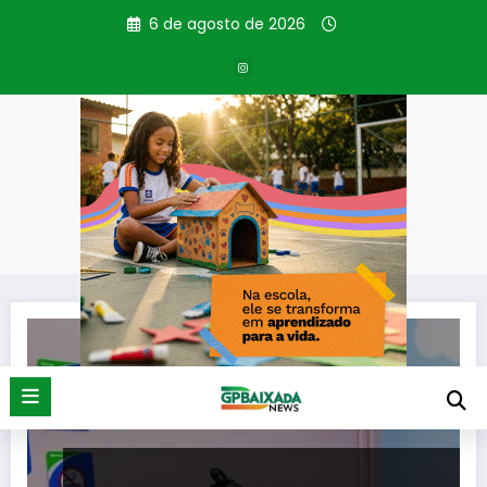
Pular
6 de agosto de 2026
para
o
conteúdo
Tag: recém-nascidos
Página inicial
recém-nascidos