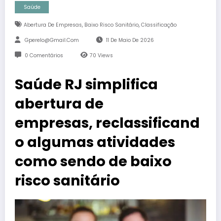
Saúde
,
,
Abertura De Empresas
Baixo Risco Sanitário
Classificação
Gperelo@gmail.com
11 De Maio De 2026
0 Comentários
70
Views
Saúde RJ simplifica
abertura de
empresas, reclassificand
o algumas atividades
como sendo de baixo
risco sanitário