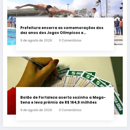
Prefeitura encerra as comemorações dos
dez anos dos Jogos Olímpicos e
Paralímpicos Rio 2016 com a criação de um
9 de agosto de 2026
0 Comentários
mural no Parque Oeste
Bolão de Fortaleza acerta sozinho a Mega-
Sena e leva prêmio de R$ 164,9 milhões
9 de agosto de 2026
0 Comentários