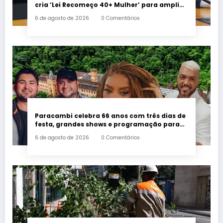
cria ‘Lei Recomeço 40+ Mulher’ para ampliar
oportunidades de trabalho e combater o
6 de agosto de 2026
0 Comentários
preconceito por idade
Paracambi celebra 66 anos com três dias de
festa, grandes shows e programação para
toda a família a partir desta sexta-feira (7)
6 de agosto de 2026
0 Comentários