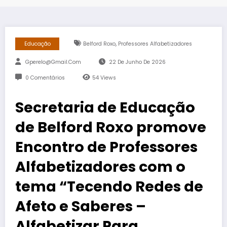
,
Educação
Belford Roxo
Professores Alfabetizadores
Gperelo@gmail.com
22 De Junho De 2026
0 Comentários
54
Views
Secretaria de Educação
de Belford Roxo promove
Encontro de Professores
Alfabetizadores com o
tema “Tecendo Redes de
Afeto e Saberes –
Alfabetizar Para