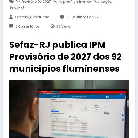
,
,
,
IPM Provisório De 2027
Municípios Fluminenses
Publicação
Sefaz-RJ
Gperelo@gmail.com
30 De Junho De 2026
0 Comentários
38
Views
Sefaz-RJ publica IPM
Provisório de 2027 dos 92
municípios fluminenses