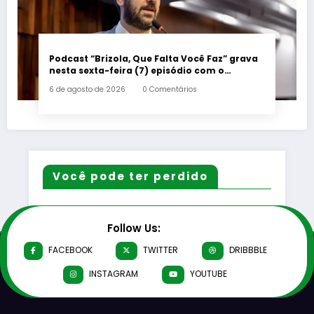
Podcast “Brizola, Que Falta Você Faz” grava
nesta sexta-feira (7) episódio com o
deputado estadual Flávio Serafini
6 de agosto de 2026
0 Comentários
Você pode ter perdido
Follow Us:
FACEBOOK
TWITTER
DRIBBBLE
INSTAGRAM
YOUTUBE