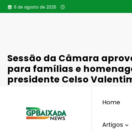
Pular
6 de agosto de 2026
para
o
conteúdo
Sessão da Câmara aprova
para famílias e homenag
presidente Celso Valenti
Home
,
Política
Câmara De Vereadores
Celso Valenti
Artigos
Gperelo@gmail.com
10 De Junho De 2026