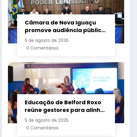
Câmara de Nova Iguaçu
promove audiência pública
para cobrar melhorias no
5 de agosto de 2026
fornecimento de energia
0 Comentários
elétrica
Educação de Belford Roxo
reúne gestores para alinhar
ações e fortalecer
5 de agosto de 2026
planejamento do segundo
0 Comentários
semestre