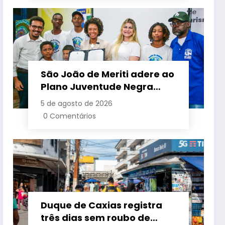
São João de Meriti adere ao
Plano Juventude Negra
Viva durante visita da
5 de agosto de 2026
ministra da Igualdade
0 Comentários
Racial
Duque de Caxias registra
três dias sem roubo de