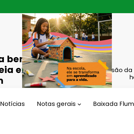
 benefício
eia ex-
Sessão da 
h
m
Notícias
Notas gerais
Baixada Flum
,
,
,
m
Homenagem
Nova Iguaçu
Obitutuário
0 Comentários
51
Views