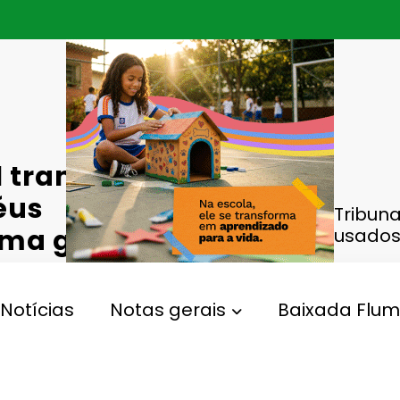
 transmitirá
éus
Supremo Tribunal
ma golpista
de réus acusados
ho
Notícias
Notas gerais
Baixada Flum
rama Golpista
Gperelo@gmail.com