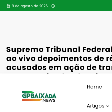
Pular
8 de agosto de 2026
para
o
conteúdo
Supremo Tribunal Federal
ao vivo depoimentos de r
acusados em ação de tra
entre os dias 9 e 13 de jun
Home
Artigos
,
,
,
Justiça Federal
Acusados
Interrogatório
STF
T