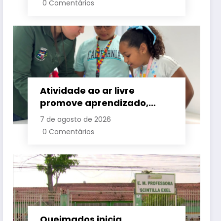
0 Comentários
Atividade ao ar livre
promove aprendizado,
criatividade e socialização
7 de agosto de 2026
para crianças e
0 Comentários
adolescentes em Japeri
Queimados inicia