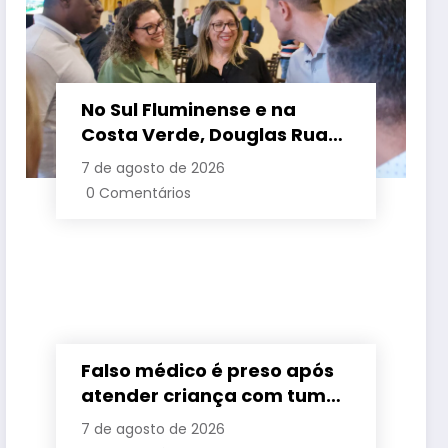
No Sul Fluminense e na
Costa Verde, Douglas Ruas
apresenta propostas de
7 de agosto de 2026
requalificação urbana
0 Comentários
Falso médico é preso após
atender criança com tumor
cerebral na Baixada
7 de agosto de 2026
Fluminense