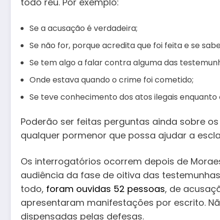
todo réu. Por exemplo:
Se a acusação é verdadeira;
Se não for, porque acredita que foi feita e se sa
Se tem algo a falar contra alguma das testemun
Onde estava quando o crime foi cometido;
Se teve conhecimento dos atos ilegais enquanto
Poderão ser feitas perguntas ainda sobre os
qualquer pormenor que possa ajudar a escla
Os interrogatórios ocorrem depois de Moraes 
audiência da fase de oitiva das testemunha
todo,
f
oram ouvidas 52 pessoas
, de acusaç
apresentaram manifestações por escrito. Nã
dispensadas pelas defesas.