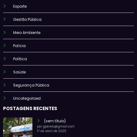
Esporte
Gestão Pública
Meio Ambiente
Polícia
Política
Saúde
Segurança Pública
Uncategorized
POSTAGENS RECENTES
(sem título)
por gperelo@gmail.com
17 de abril de 2025