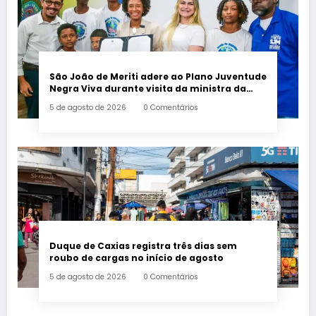
São João de Meriti adere ao Plano Juventude
Negra Viva durante visita da ministra da
Igualdade Racial
5 de agosto de 2026
0 Comentários
Duque de Caxias registra três dias sem
roubo de cargas no início de agosto
5 de agosto de 2026
0 Comentários