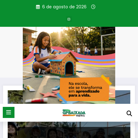
Pular
6 de agosto de 2026
para
o
conteúdo
Tag: aulas gratuitas
Página inicial
aulas gratuitas