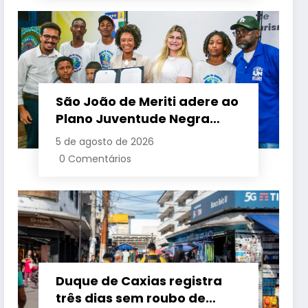
São João de Meriti adere ao
Plano Juventude Negra
Viva durante visita da
5 de agosto de 2026
ministra da Igualdade
0 Comentários
Racial
Duque de Caxias registra
três dias sem roubo de