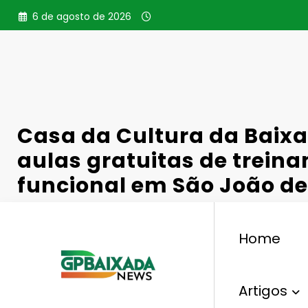
Pular
6 de agosto de 2026
para
o
conteúdo
Casa da Cultura da Baixa
aulas gratuitas de trein
funcional em São João de 
Home
,
Municípios
Aulas Gratuitas
Casa Da Cultura D
Artigos
Gperelo@gmail.com
12 De Maio De 2026