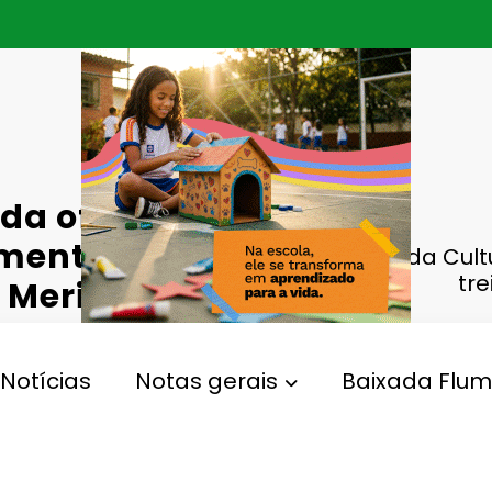
da oferece
amento
Casa da Cult
tr
Meriti
Notícias
Notas gerais
Baixada Flum
,
,
a Baixada
São João De Merit
Treinamento Funciona
0 Comentários
64
Views