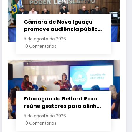
Câmara de Nova Iguaçu
promove audiência pública
para cobrar melhorias no
5 de agosto de 2026
fornecimento de energia
0 Comentários
elétrica
Educação de Belford Roxo
reúne gestores para alinhar
ações e fortalecer
5 de agosto de 2026
planejamento do segundo
0 Comentários
semestre