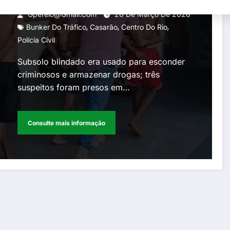
Centro do Rio
Gperelo@gmail.com
26 De Março De 2026
,
,
,
Bunker Do Tráfico
Casarão
Centro Do Rio
Polícia Civil
Subsolo blindado era usado para esconder
criminosos e armazenar drogas; três
suspeitos foram presos em…
Consulte mais informação