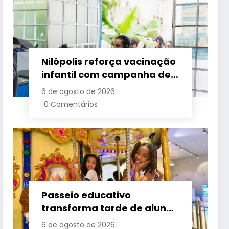
Nilópolis reforça vacinação
infantil com campanha de
multivacinação em nove
6 de agosto de 2026
postos de saúde
0 Comentários
Passeio educativo
transforma tarde de alunos
da rede municipal de São
6 de agosto de 2026