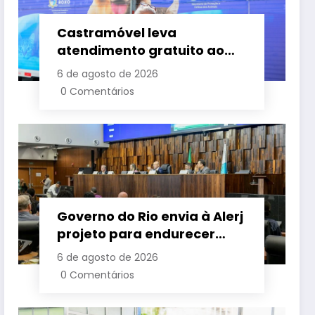
Castramóvel leva
atendimento gratuito ao
Bom Pastor e amplia
6 de agosto de 2026
cuidado com cães e gatos
0 Comentários
em Belford Roxo
Governo do Rio envia à Alerj
projeto para endurecer
combate aos grandes
6 de agosto de 2026
devedores de impostos
0 Comentários