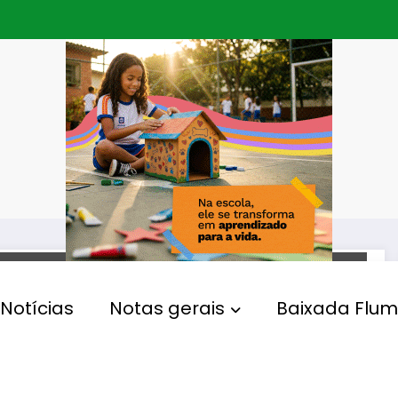
OPERAÇÃO POLICIAL
Notícias
Notas gerais
Baixada Flum
Polícia Civil descobre
bunker do tráfico com porta
de 350 quilos em casarão no