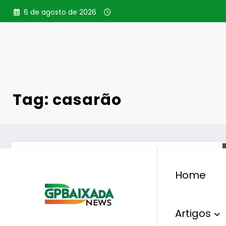
Pular
6 de agosto de 2026
para
o
conteúdo
Tag: casarão
Home
Artigos