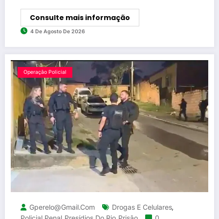
Consulte mais informação
4 De Agosto De 2026
Operação Policial
Gperelo@gmail.com
Drogas E Celulares
,
Policial Penal
Presídios Do Rio
Prisão
0
,
,