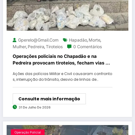
Gperelo@gmail.com
Hapadão
Morte
,
,
Mulher
Pedreira
Tiroteios
0 Comentários
,
,
Operações policiais no Chapadão e na
Pedreira provocam tiroteios, fecham vias e
deixam uma mulher morta na Zona Norte do
Ações das polícias Militar e Civil causaram confronto
Rio
s, interrupção do trânsito, desvio de linhas de…
Consulte mais informação
31 De Julho De 2026
Operação Policial