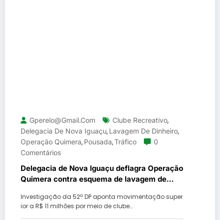
Gperelo@gmail.com
Clube Recreativo
,
Delegacia De Nova Iguaçu
Lavagem De Dinheiro
,
,
Operação Quimera
Pousada
Tráfico
0
,
,
Comentários
Delegacia de Nova Iguaçu deflagra Operação
Quimera contra esquema de lavagem de
dinheiro do tráfico
Investigação da 52ª DP aponta movimentação super
ior a R$ 11 milhões por meio de clube…