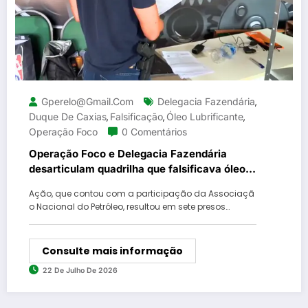
Gperelo@gmail.com
Delegacia Fazendária
,
Duque De Caxias
Falsificação
Óleo Lubrificante
,
,
,
Operação Foco
0 Comentários
Operação Foco e Delegacia Fazendária
desarticulam quadrilha que falsificava óleo
lubrificante e graxa em Duque de Caxias
Ação, que contou com a participação da Associaçã
o Nacional do Petróleo, resultou em sete presos…
Consulte mais informação
22 De Julho De 2026