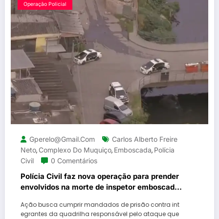
Operação Policial
Gperelo@gmail.com
Carlos Alberto Freire
Neto
Complexo Do Muquiço
Emboscada
Polícia
,
,
,
Civil
0 Comentários
Polícia Civil faz nova operação para prender
envolvidos na morte de inspetor emboscado
no Complexo do Muquiço
Ação busca cumprir mandados de prisão contra int
egrantes da quadrilha responsável pelo ataque que