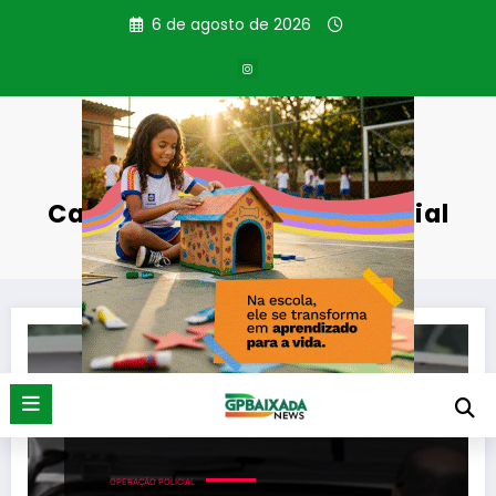
Pular
6 de agosto de 2026
para
o
conteúdo
Categoria: Operação Policial
Página inicial
Operação Policial
OPERAÇÃO POLICIAL