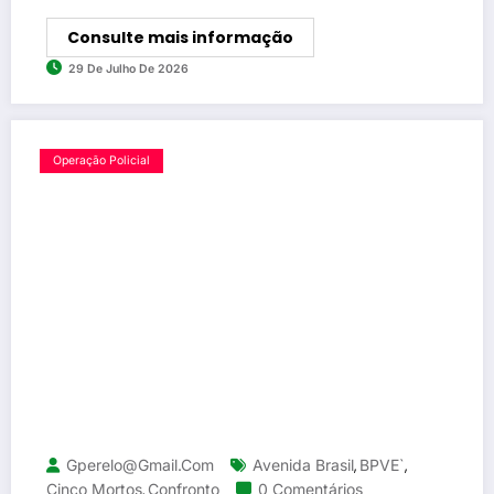
Consulte mais informação
29 De Julho De 2026
Operação Policial
Gperelo@gmail.com
Avenida Brasil
BPVE`
,
,
Cinco Mortos
Confronto
0 Comentários
,