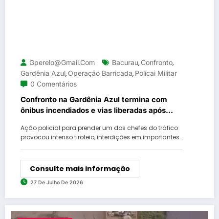
Gperelo@gmail.com
Bacurau
Confronto
,
,
Gardênia Azul
Operação Barricada
Polícai Militar
,
,
0 Comentários
Confronto na Gardênia Azul termina com
ônibus incendiados e vias liberadas após
bloqueios
Ação policial para prender um dos chefes do tráfico
provocou intenso tiroteio, interdições em importantes…
Consulte mais informação
27 De Julho De 2026