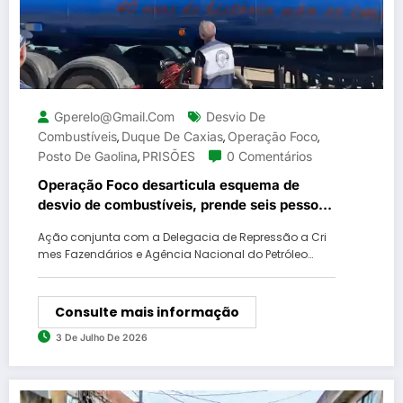
Gperelo@gmail.com
Desvio De
Combustíveis
Duque De Caxias
Operação Foco
,
,
,
Posto De Gaolina
PRISÕES
0 Comentários
,
Operação Foco desarticula esquema de
desvio de combustíveis, prende seis pessoas
e fecha posto clandestino em Duque de
Ação conjunta com a Delegacia de Repressão a Cri
Caxias
mes Fazendários e Agência Nacional do Petróleo…
Consulte mais informação
3 De Julho De 2026