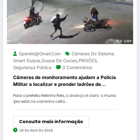
Gperelo@gmail.com
Câmeras Do Sistema
Smart Duque
Duque De Caxias
PRISÕES
,
,
,
Segurança Pública
0 Comentários
Câmeras de monitoramento ajudam a Polícia
Militar a localizar e prender ladrões de
motocicleta no centro de Duque de Caxias
Para o prefeito Netinho Reis, o avanço é claro: o munic
ípio está no caminho certo…
Consulte mais informação
28 De Abril De 2026