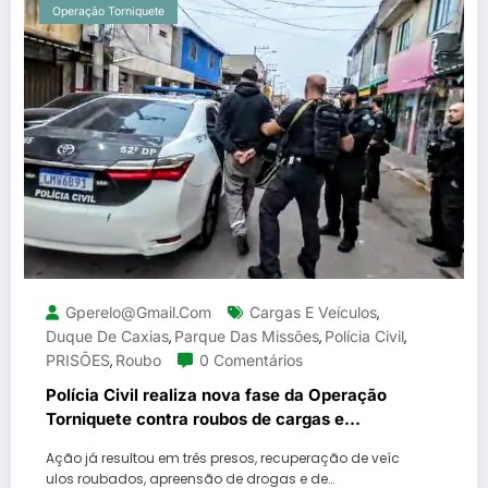
Operação Torniquete
Gperelo@gmail.com
Cargas E Veículos
,
Duque De Caxias
Parque Das Missões
Polícia Civil
,
,
,
PRISÕES
Roubo
0 Comentários
,
Polícia Civil realiza nova fase da Operação
Torniquete contra roubos de cargas e
veículos no Parque das Missões, em Duque
Ação já resultou em três presos, recuperação de veíc
de Caxias
ulos roubados, apreensão de drogas e de…