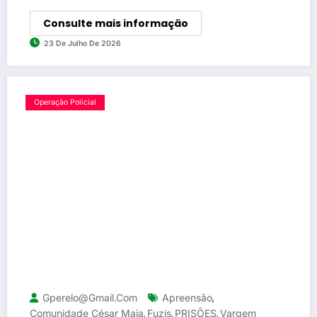
Consulte mais informação
23 De Julho De 2026
Operação Policial
Gperelo@gmail.com
Apreensão
,
Comunidade César Maia
Fuzis
PRISÕES
Vargem
,
,
,