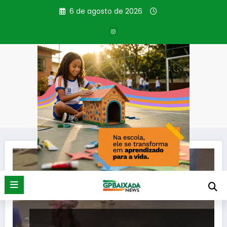
Pular
6 de agosto de 2026
para
o
conteúdo
Tag: pRISÕES
Página inicial
pRISÕES