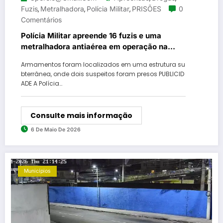
Fuzis
Metralhadora
Polícia Militar
PRISÕES
0
,
,
,
Comentários
Polícia Militar apreende 16 fuzis e uma
metralhadora antiaérea em operação na
Zona Oeste
Armamentos foram localizados em uma estrutura su
bterrânea, onde dois suspeitos foram presos PUBLICID
ADE A Polícia…
Consulte mais informação
6 De Maio De 2026
Municípios