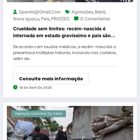
Gperelo@gmail.com
Agressões
Bebê
,
,
Nova Iguaçu
Pais
PRISÕES
0 Comentários
,
,
Crueldade sem limites: recém-nascida é
internada em estado gravíssimo e pais são
presos na Baixada Fluminense
De acordo com laudos médicos, a recém-nascida a
presentava múltiplas fraturas, incluindo nas costelas,
além de…
Consulte mais informação
14 De Abril De 2026
Operação Caminhos Do Cobre