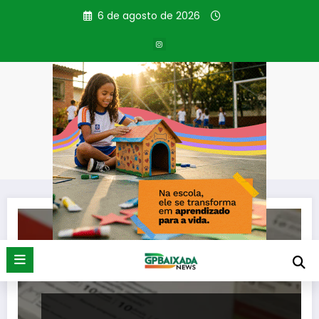
Pular
6 de agosto de 2026
para
o
conteúdo
Tag: caso de sarampo
Página inicial
caso de sarampo