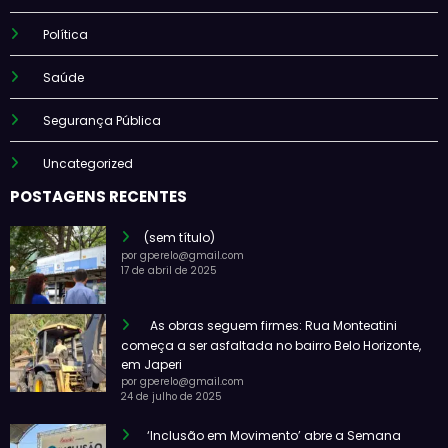
Política
Saúde
Segurança Pública
Uncategorized
POSTAGENS RECENTES
(sem título)
por gperelo@gmail.com
17 de abril de 2025
As obras seguem firmes: Rua Monteatini
começa a ser asfaltada no bairro Belo Horizonte,
em Japeri
por gperelo@gmail.com
24 de julho de 2025
‘Inclusão em Movimento’ abre a Semana