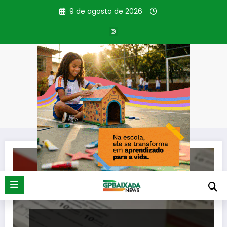
Pular
9 de agosto de 2026
para
o
conteúdo
Tag: coonfirmação
Página inicial
coonfirmação