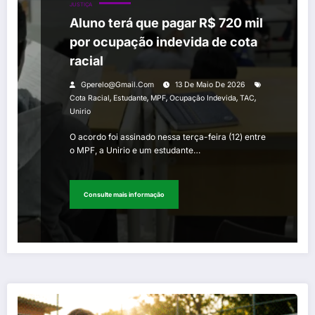
JUSTIÇA
Aluno terá que pagar R$ 720 mil
por ocupação indevida de cota
racial
Gperelo@gmail.com
13 De Maio De 2026
,
,
,
,
,
Cota Racial
Estudante
MPF
Ocupação Indevida
TAC
Unirio
O acordo foi assinado nessa terça-feira (12) entre
o MPF, a Unirio e um estudante…
Consulte mais informação