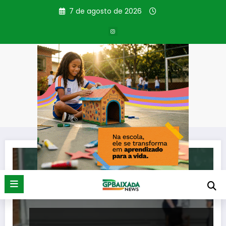
Pular
7 de agosto de 2026
para
o
conteúdo
Tag: cota racial
Página inicial
cota racial