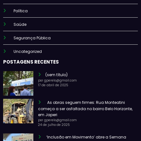
Política
Saúde
Segurança Pública
Uncategorized
POSTAGENS RECENTES
(sem título)
por gperelo@gmail.com
17 de abril de 2025
As obras seguem firmes: Rua Monteatini
começa a ser asfaltada no bairro Belo Horizonte,
em Japeri
por gperelo@gmail.com
24 de julho de 2025
‘Inclusão em Movimento’ abre a Semana