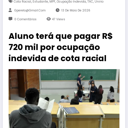
,
,
,
,
,
Cota Racial
Estudante
MPF
Ocupação Indevida
TAC
Unirio
Gperelo@gmail.com
13 De Maio De 2026
0 Comentários
47
Views
Aluno terá que pagar R$
720 mil por ocupação
indevida de cota racial