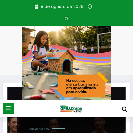
Pular
8 de agosto de 2026
para
o
conteúdo
Tag: Dançarinos
Página inicial
Dançarinos
UNCATEGORIZED