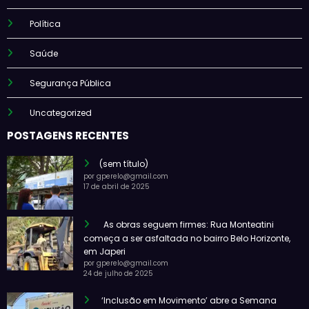
Política
Saúde
Segurança Pública
Uncategorized
POSTAGENS RECENTES
(sem título)
por gperelo@gmail.com
17 de abril de 2025
As obras seguem firmes: Rua Monteatini
começa a ser asfaltada no bairro Belo Horizonte,
em Japeri
por gperelo@gmail.com
24 de julho de 2025
‘Inclusão em Movimento’ abre a Semana