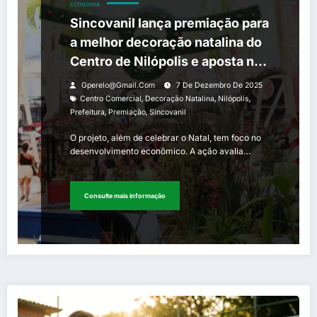
ECONOMIA
Sincovanil lança premiação para
a melhor decoração natalina do
Centro de Nilópolis e aposta no
fortalecimento do comércio
Gperelo@gmail.com
7 De Dezembro De 2025
local
,
,
,
Centro Comercial
Decoração Natalina
Nilópolis
,
,
Prefeitura
Premiação
Sincovanil
O projeto, além de celebrar o Natal, tem foco no
desenvolvimento econômico. A ação avalia…
Consulte mais informação