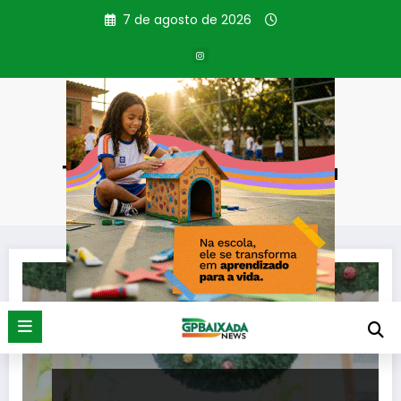
Pular
7 de agosto de 2026
para
o
conteúdo
Tag: Decoração natalina
Página inicial
Decoração natalina