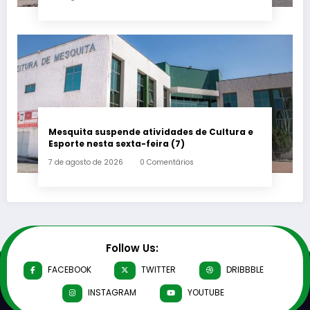
Mesquita suspende atividades de Cultura e
Esporte nesta sexta-feira (7)
7 de agosto de 2026
0 Comentários
Follow Us:
FACEBOOK
TWITTER
DRIBBBLE
INSTAGRAM
YOUTUBE