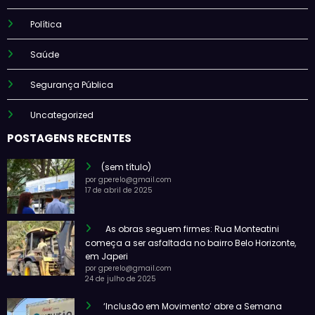
Política
Saúde
Segurança Pública
Uncategorized
POSTAGENS RECENTES
(sem título)
por gperelo@gmail.com
17 de abril de 2025
As obras seguem firmes: Rua Monteatini
começa a ser asfaltada no bairro Belo Horizonte,
em Japeri
por gperelo@gmail.com
24 de julho de 2025
‘Inclusão em Movimento’ abre a Semana