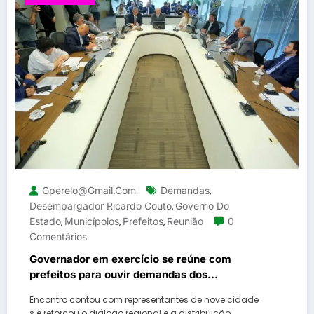
Gperelo@gmail.com
Demandas
,
Desembargador Ricardo Couto
Governo Do
,
Estado
Municípoios
Prefeitos
Reunião
0
,
,
,
Comentários
Governador em exercício se reúne com
prefeitos para ouvir demandas dos
municípios fluminenses
Encontro contou com representantes de nove cidade
s e reforçou o diálogo regional e a distribuição…