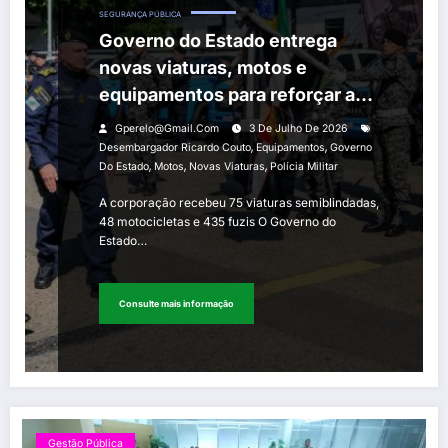
SEGURANÇA PÚBLICA
Governo do Estado entrega
novas viaturas, motos e
equipamentos para reforçar a
Polícia Militar
Gperelo@gmail.com
3 De Julho De 2026
,
,
Desembargador Ricardo Couto
Equipamentos
Governo
,
,
,
Do Estado
Motos
Novas Viaturas
Polícia Militar
A corporação recebeu 75 viaturas semiblindadas,
48 motocicletas e 435 fuzis O Governo do
Estado…
Consulte mais informação
Gestão Pública