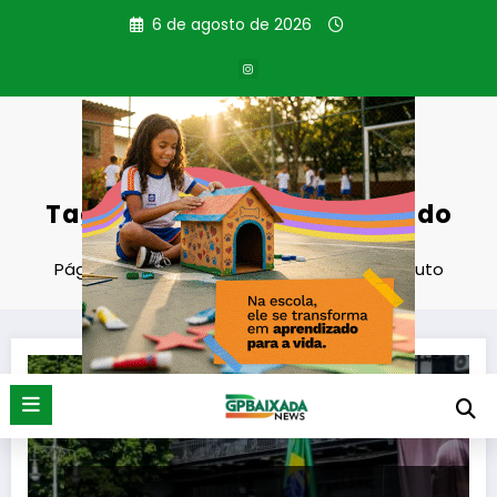
Pular
6 de agosto de 2026
para
o
conteúdo
Tag: desembargador Ricardo
Couto
Página inicial
desembargador Ricardo Couto