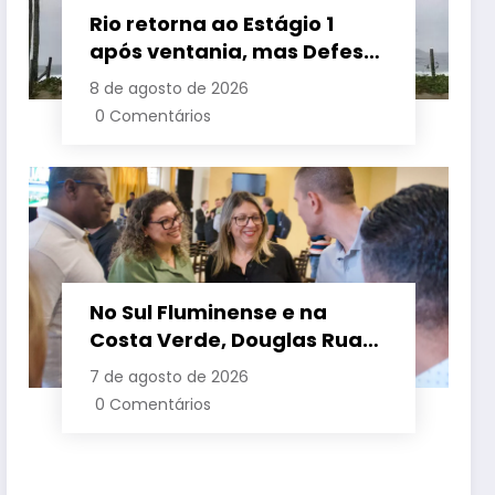
Rio retorna ao Estágio 1
após ventania, mas Defesa
Civil alerta para baixa
8 de agosto de 2026
umidade e incêndios
0 Comentários
No Sul Fluminense e na
Costa Verde, Douglas Ruas
apresenta propostas de
7 de agosto de 2026
requalificação urbana
0 Comentários