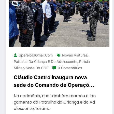
,
Gperelo@gmail.com
Novas Viaturas
,
Patrulha Da Criança E Do Adolescente
Polícia
,
Militar
Sede Do COE
0 Comentários
Cláudio Castro inaugura nova
sede do Comando de Operações
Especiais da PM e entrega mais
Na cerimônia, que também marcou o lan
de 100 viaturas para a
çamento da Patrulha da Criança e do Ad
corporação
olescente, foram…