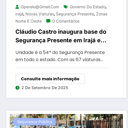
,
Gperelo@gmail.com
Governo Do Estado
,
,
,
Irajá
Novas Viaturas
Segurança Presente
Zonas
Norte E Oeste
0 Comentários
Cláudio Castro inaugura base do
Segurança Presente em Irajá e
entrega novas viaturas para
Unidade é a 54ª do Segurança Presente
batalhões nas Zonas Norte e
em todo o estado. Com as 67 viaturas…
Oeste
Consulte mais informação
2 De Setembro De 2025
Segurança Pública