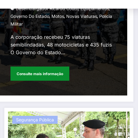
Gperelo@gmail.com
3 De Julho De 2026
,
,
Desembargador Ricardo Couto
Equipamentos
,
,
,
Governo Do Estado
Motos
Novas Viaturas
Polícia
Militar
A corporação recebeu 75 viaturas
semiblindadas, 48 motocicletas e 435 fuzis
O Governo do Estado…
Consulte mais informação
Segurança Pública