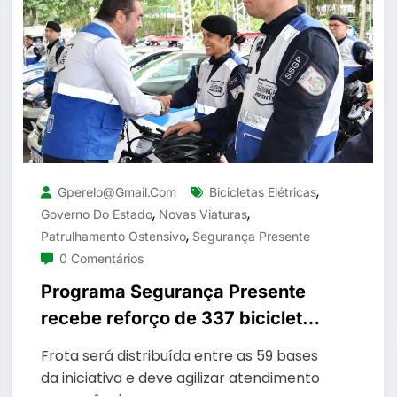
,
Gperelo@gmail.com
Bicicletas Elétricas
,
,
Governo Do Estado
Novas Viaturas
,
Patrulhamento Ostensivo
Segurança Presente
0 Comentários
Programa Segurança Presente
recebe reforço de 337 bicicletas
elétricas e 140 novas viaturas
Frota será distribuída entre as 59 bases
para o patrulhamento ostensivo
da iniciativa e deve agilizar atendimento