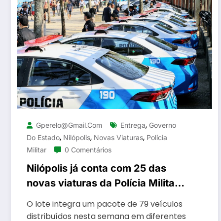
,
Gperelo@gmail.com
Entrega
Governo
,
,
,
Do Estado
Nilópolis
Novas Viaturas
Polícia
Militar
0 Comentários
Nilópolis já conta com 25 das
novas viaturas da Polícia Militar
distribuídas pelo governador
O lote integra um pacote de 79 veículos
Castro em diferentes regiões
distribuídos nesta semana em diferentes