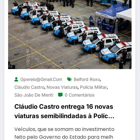
,
Gperelo@gmail.com
Belford Roxo
,
,
,
Cláudio Castro
Novas Viaturas
Polícia Militar
São João De Meriti
0 Comentários
Cláudio Castro entrega 16 novas
viaturas semibilindadas à Polícia
Militar, também para São João
Veículos, que se somam ao investimento
de Meriti e Belford Roxo
feito pelo Governo do Estado para melh