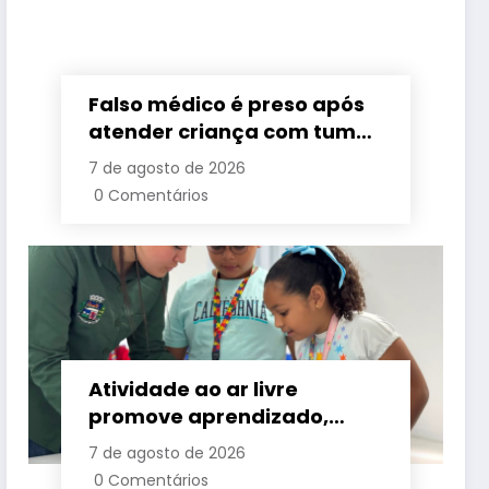
Falso médico é preso após
atender criança com tumor
cerebral na Baixada
7 de agosto de 2026
Fluminense
0 Comentários
Atividade ao ar livre
promove aprendizado,
criatividade e socialização
7 de agosto de 2026
para crianças e
0 Comentários