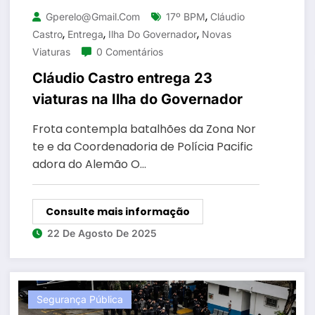
,
Gperelo@gmail.com
17º BPM
Cláudio
,
,
,
Castro
Entrega
Ilha Do Governador
Novas
Viaturas
0 Comentários
Cláudio Castro entrega 23
viaturas na Ilha do Governador
Frota contempla batalhões da Zona Nor
te e da Coordenadoria de Polícia Pacific
adora do Alemão O…
Consulte mais informação
22 De Agosto De 2025
Segurança Pública