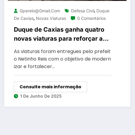
,
Gperelo@gmail.com
Defesa Civil
Duque
,
De Caxias
Novas Viaturas
0 Comentários
Duque de Caxias ganha quatro
novas viaturas para reforçar a
estrutura operacional da Defesa
As viaturas foram entregues pelo prefeit
Civil no município
o Netinho Reis com o objetivo de modern
izar e fortalecer…
Consulte mais informação
1 De Junho De 2025