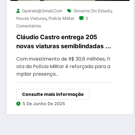
,
Gperelo@gmail.com
Governo Do Estado
,
Novas Viaturas
Polícia Militar
0
Comentários
Cláudio Castro entrega 205
novas viaturas semiblindadas à
PM para reforçar as forças de
Com investimento de R$ 30,6 milhões, fr
segurança pública no estado
ota da Polícia Militar é reforçada para a
mpliar presença…
Consulte mais informação
5 De Junho De 2025