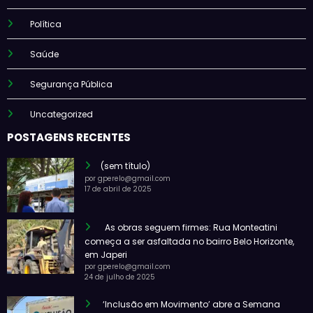
Política
Saúde
Segurança Pública
Uncategorized
POSTAGENS RECENTES
(sem título)
por gperelo@gmail.com
17 de abril de 2025
As obras seguem firmes: Rua Monteatini
começa a ser asfaltada no bairro Belo Horizonte,
em Japeri
por gperelo@gmail.com
24 de julho de 2025
‘Inclusão em Movimento’ abre a Semana