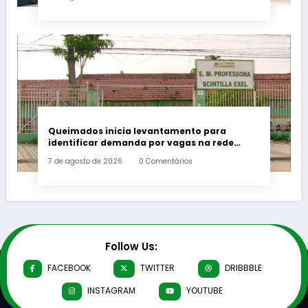
Queimados inicia levantamento para
identificar demanda por vagas na rede
municipal de ensino
7 de agosto de 2026
0 Comentários
Follow Us:
FACEBOOK
TWITTER
DRIBBBLE
INSTAGRAM
YOUTUBE