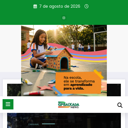
Pular
7 de agosto de 2026
para
o
conteúdo
Tag: desfiles de blocos
Página inicial
desfiles de blocos
CARNAVAL