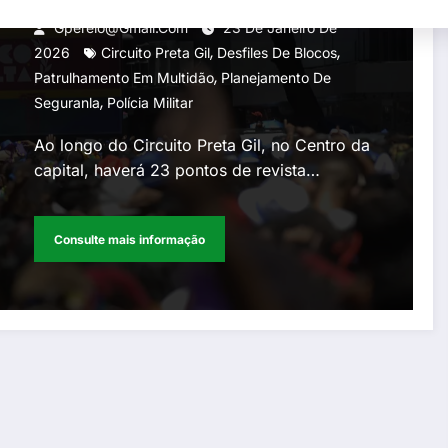
neste fim de semana
Gperelo@gmail.com
23 De Janeiro De
,
,
2026
Circuito Preta Gil
Desfiles De Blocos
,
Patrulhamento Em Multidão
Planejamento De
,
Seguranla
Polícia Militar
Ao longo do Circuito Preta Gil, no Centro da
capital, haverá 23 pontos de revista…
Consulte mais informação