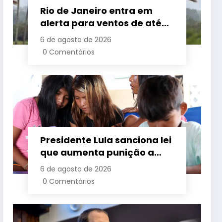
Rio de Janeiro entra em
alerta para ventos de até
110 km/h com avanço de
6 de agosto de 2026
frente fria associada a
0 Comentários
ciclone
Presidente Lula sanciona lei
que aumenta punição a
crimes digitais contra
6 de agosto de 2026
crianças é sancionada
0 Comentários