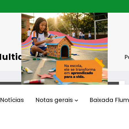
ultidão
P
CARNAVAL
Notícias
Notas gerais
Baixada Flum
Mais de 1,4 mil policiais
militares são mobilizados
para os desfiles de blocos