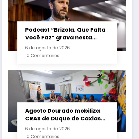
Podcast “Brizola, Que Falta
Você Faz” grava nesta
sexta-feira (7) episódio
6 de agosto de 2026
com o deputado estadual
0 Comentários
Flávio Serafini
Agosto Dourado mobiliza
CRAS de Duque de Caxias
em apoio à amamentação
6 de agosto de 2026
e à primeira infância
0 Comentários