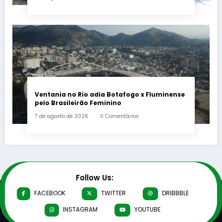
Ventania no Rio adia Botafogo x Fluminense
pelo Brasileirão Feminino
7 de agosto de 2026
0 Comentários
Follow Us:
FACEBOOK
TWITTER
DRIBBBLE
INSTAGRAM
YOUTUBE