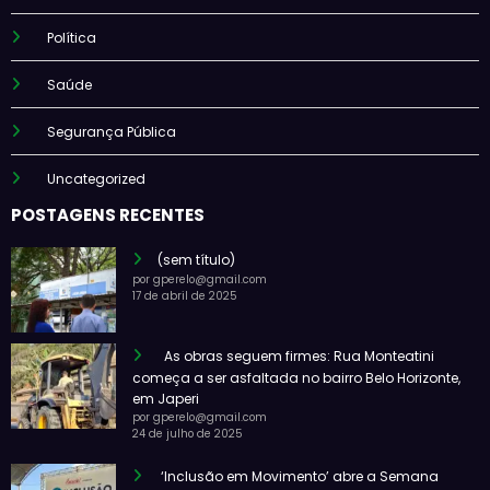
Política
Saúde
Segurança Pública
Uncategorized
POSTAGENS RECENTES
(sem título)
por gperelo@gmail.com
17 de abril de 2025
As obras seguem firmes: Rua Monteatini
começa a ser asfaltada no bairro Belo Horizonte,
em Japeri
por gperelo@gmail.com
24 de julho de 2025
‘Inclusão em Movimento’ abre a Semana