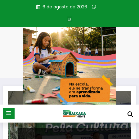
Pular
6 de agosto de 2026
para
o
conteúdo
Tag: Dia Municipal
Página inicial
Dia Municipal