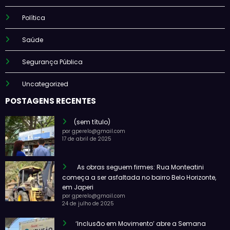
Política
Saúde
Segurança Pública
Uncategorized
POSTAGENS RECENTES
(sem título)
por gperelo@gmail.com
17 de abril de 2025
As obras seguem firmes: Rua Monteatini
começa a ser asfaltada no bairro Belo Horizonte,
em Japeri
por gperelo@gmail.com
24 de julho de 2025
‘Inclusão em Movimento’ abre a Semana