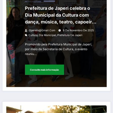
ARTE E CULTURA
Prefeitura de Japeri celebra o
Dia Municipal da Cultura com
dança, música, teatro, capoeira,
batalhas de rima e desfile
Gperelo@gmail.com
9 De Novembro De 2025
artesanal
,
,
Cultura
Dia Municipal
Prefeitura De Japeri
Promovido pela Prefeitura Municipal de Japeri,
por meio da Secretaria de Cultura, o evento
reuniu…
Consulte mais informação