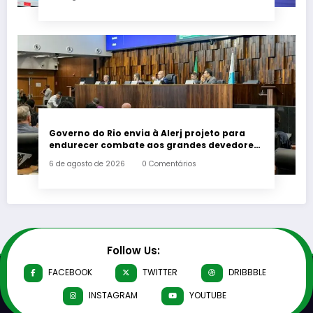
Governo do Rio envia à Alerj projeto para
endurecer combate aos grandes devedores
de impostos
6 de agosto de 2026
0 Comentários
Follow Us:
FACEBOOK
TWITTER
DRIBBBLE
INSTAGRAM
YOUTUBE