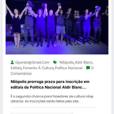
Gperelo@gmail.com
´Nilópolis
Aldir Blanc
,
,
Editais
Fomento À Cultura
Política Nacional
0
,
,
Comentários
Nilópolis prorroga prazo para inscrição em
editais da Política Nacional Aldir Blanc
(PNAB) de Fomento à Cultura
É a segunda chance para fazedores de cultura nilop
olitanos. As inscrições serão feitas pelo site…