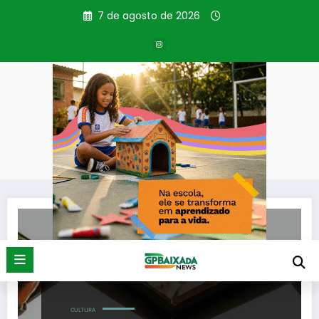
Pular
7 de agosto de 2026
para
o
conteúdo
Tag: editais
Página inicial
editais
CULTURA