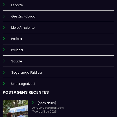
Esporte
Gestão Pública
Meio Ambiente
Polícia
Política
Saúde
Segurança Pública
Uncategorized
POSTAGENS RECENTES
(sem título)
por gperelo@gmail.com
17 de abril de 2025