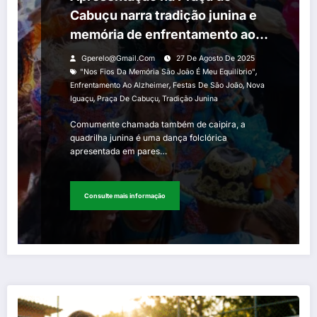
Cabuçu narra tradição junina e
memória de enfrentamento ao
Alzheimer através das festas de
Gperelo@gmail.com
27 De Agosto De 2025
São João
,
"Nos Fios Da Memória São João É Meu Equilíbrio"
,
,
Enfrentamento Ao Alzheimer
Festas De São João
Nova
,
,
Iguaçu
Praça De Cabuçu
Tradição Junina
Comumente chamada também de caipira, a
quadrilha junina é uma dança folclórica
apresentada em pares…
Consulte mais informação