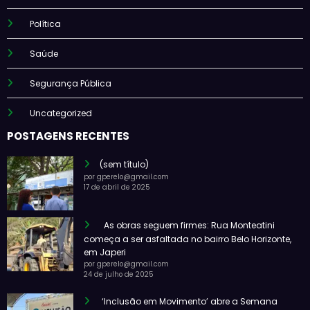
Política
Saúde
Segurança Pública
Uncategorized
POSTAGENS RECENTES
(sem título)
por gperelo@gmail.com
17 de abril de 2025
As obras seguem firmes: Rua Monteatini
começa a ser asfaltada no bairro Belo Horizonte,
em Japeri
por gperelo@gmail.com
24 de julho de 2025
‘Inclusão em Movimento’ abre a Semana