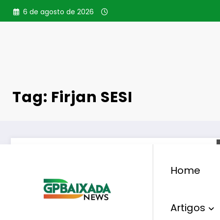
Pular
6 de agosto de 2026
para
o
conteúdo
Tag: Firjan SESI
Home
Artigos