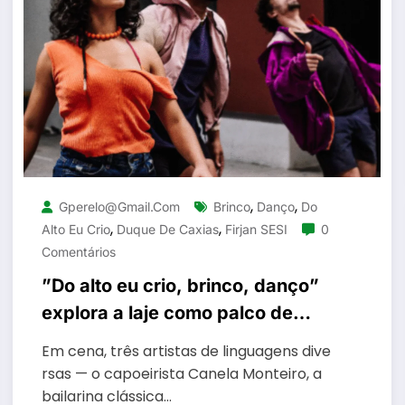
,
,
Gperelo@gmail.com
Brinco
Danço
Do
,
,
Alto Eu Crio
Duque De Caxias
Firjan SESI
0
Comentários
”Do alto eu crio, brinco, danço”
explora a laje como palco de
resistência e invenção no Teatro
Em cena, três artistas de linguagens dive
Firjan SESI Caxias
rsas — o capoeirista Canela Monteiro, a
bailarina clássica…