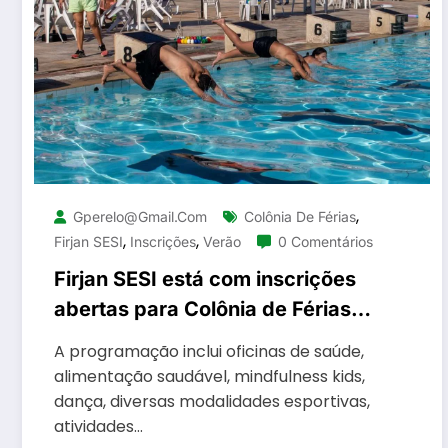
,
Gperelo@gmail.com
Colônia De Férias
,
,
Firjan SESI
Inscrições
Verão
0 Comentários
Firjan SESI está com inscrições
abertas para Colônia de Férias
de Verão
A programação inclui oficinas de saúde,
alimentação saudável, mindfulness kids,
dança, diversas modalidades esportivas,
atividades…