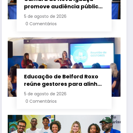
promove audiência pública
para cobrar melhorias no
5 de agosto de 2026
fornecimento de energia
0 Comentários
elétrica
Educação de Belford Roxo
reúne gestores para alinhar
ações e fortalecer
5 de agosto de 2026
planejamento do segundo
0 Comentários
semestre