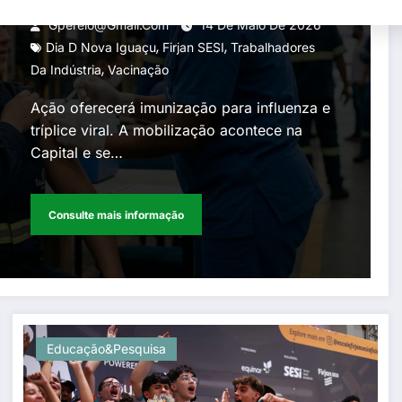
trabalhadores da indústria
Gperelo@gmail.com
14 De Maio De 2026
,
,
Dia D Nova Iguaçu
Firjan SESI
Trabalhadores
,
Da Indústria
Vacinação
Ação oferecerá imunização para influenza e
tríplice viral. A mobilização acontece na
Capital e se…
Consulte mais informação
Educação&Pesquisa