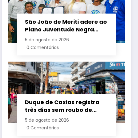
São João de Meriti adere ao
Plano Juventude Negra
Viva durante visita da
5 de agosto de 2026
ministra da Igualdade
0 Comentários
Racial
Duque de Caxias registra
três dias sem roubo de
cargas no início de agosto
5 de agosto de 2026
0 Comentários