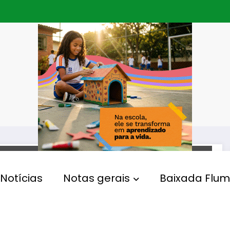
SAÚDE
Notícias
Notas gerais
Baixada Flum
Dia D Nova Iguaçu e Duque
de Caxias: Firjan SESI
promove vacinação para