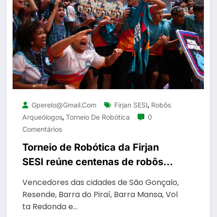
,
Gperelo@gmail.com
Firjan SESI
Robôs
,
Arqueólogos
Torneio De Robótica
0
Comentários
Torneio de Robótica da Firjan
SESI reúne centenas de robôs
arqueólogos do Rio e de outros
Vencedores das cidades de São Gonçalo,
estados
Resende, Barra do Piraí, Barra Mansa, Vol
ta Redonda e…