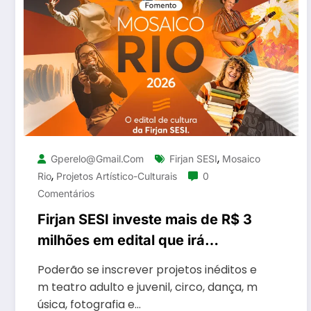
,
Gperelo@gmail.com
Firjan SESI
Mosaico
,
Rio
Projetos Artístico-Culturais
0
Comentários
Firjan SESI investe mais de R$ 3
milhões em edital que irá
selecionar 90 projetos artístico-
Poderão se inscrever projetos inéditos e
culturais
m teatro adulto e juvenil, circo, dança, m
úsica, fotografia e…