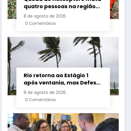
quatro pessoas na região
da Vista Chinesa, no Rio
8 de agosto de 2026
0 Comentários
Rio retorna ao Estágio 1
após ventania, mas Defesa
Civil alerta para baixa
8 de agosto de 2026
umidade e incêndios
0 Comentários