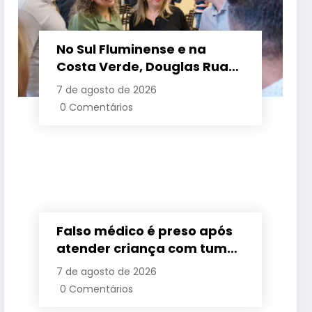
No Sul Fluminense e na
Costa Verde, Douglas Ruas
apresenta propostas de
7 de agosto de 2026
requalificação urbana
0 Comentários
Falso médico é preso após
atender criança com tumor
cerebral na Baixada
7 de agosto de 2026
Fluminense
0 Comentários