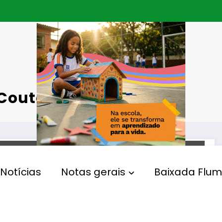
 Couto
DEFESA CIVIL
Notícias
Notas gerais
Baixada Flum
Japeri entra em situação de
emergência por conta das
chuvas que atingiram a