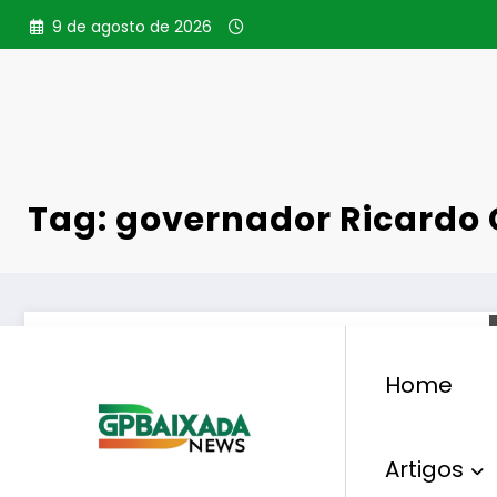
Pular
9 de agosto de 2026
para
o
conteúdo
Tag: governador Ricardo
Home
Artigos