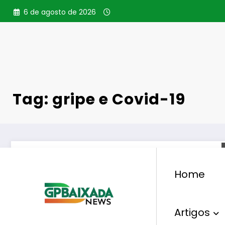
Pular
6 de agosto de 2026
para
o
conteúdo
Tag: gripe e Covid-19
Home
Artigos