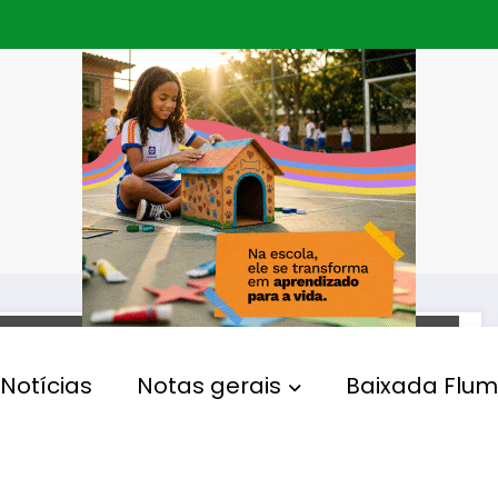
SAÚDE
Notícias
Notas gerais
Baixada Flum
Exames gratuitos em
Anchieta combatem gripe e
Covid-19