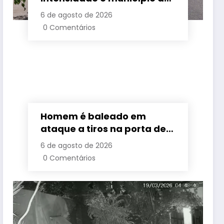
Rio volta ao Estágio 1
6 de agosto de 2026
0 Comentários
Homem é baleado em
ataque a tiros na porta de
casa em Suruí, distrito de
6 de agosto de 2026
Magé
0 Comentários