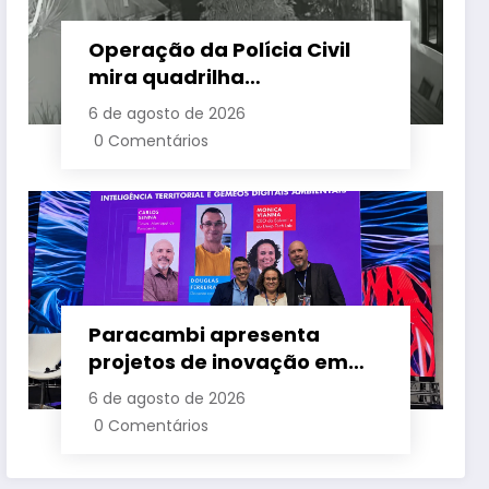
Operação da Polícia Civil
mira quadrilha
especializada em roubos a
6 de agosto de 2026
mansões na Zona Sul do Rio
0 Comentários
Paracambi apresenta
projetos de inovação em
um dos maiores eventos de
6 de agosto de 2026
tecnologia da América
0 Comentários
Latina