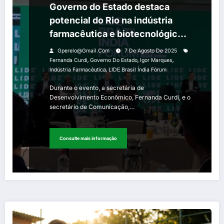
Governo do Estado destaca
potencial do Rio na indústria
farmacêutica e biotecnológica
no LIDE Brasil Índia Fórum
Gperelo@gmail.com
7 De Agosto De 2025
,
,
,
Fernanda Curdi
Governo Do Estado
Igor Marques
,
Indústria Farmacêutica
LIDE Brasil Índia Fórum
Durante o evento, a secretária de
Desenvolvimento Econômico, Fernanda Curdi, e o
secretário de Comunicação,…
Consulte mais informação