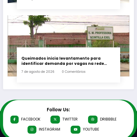
Queimados inicia levantamento para
identificar demanda por vagas na rede
municipal de ensino
7 de agosto de 2026
0 Comentários
Follow Us:
FACEBOOK
TWITTER
DRIBBBLE
INSTAGRAM
YOUTUBE