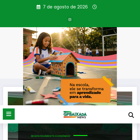
Pular
7 de agosto de 2026
para
o
conteúdo
Tag: Igor Marques
Página inicial
Igor Marques
DESENVOLVIMENTO ECONÔMICO