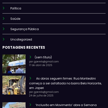
Política
Saúde
Segurança Pública
Uncategorized
POSTAGENS RECENTES
(sem título)
por gperelo@gmail.com
17 de abril de 2025
As obras seguem firmes: Rua Monteatini
começa a ser asfaltada no bairro Belo Horizonte,
em Japeri
por gperelo@gmail.com
24 de julho de 2025
‘Inclusão em Movimento’ abre a Semana