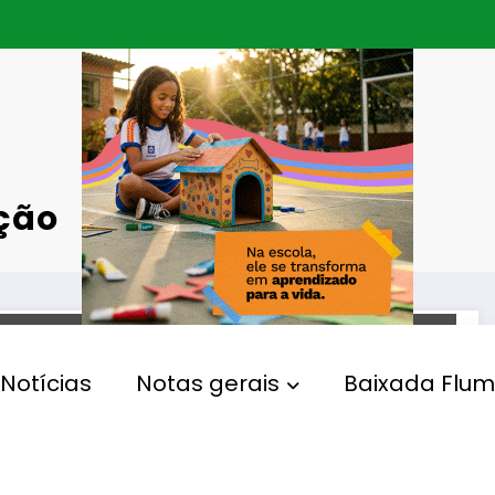
ção
BELFORD ROXO
Notícias
Notas gerais
Baixada Flum
Belford Roxo acelera obras
de pavimentação e leva
novo asfalto à Estrada