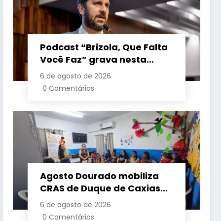
Podcast “Brizola, Que Falta
Você Faz” grava nesta
sexta-feira (7) episódio
6 de agosto de 2026
com o deputado estadual
0 Comentários
Flávio Serafini
Agosto Dourado mobiliza
CRAS de Duque de Caxias
em apoio à amamentação
6 de agosto de 2026
e à primeira infância
0 Comentários