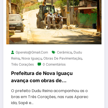
,
Gperelo@gmail.com
Cerâmica
Dudu
,
,
,
Reina
Nova Iguaçu
Obras De Pavimentação
Três Corações
0 Comentários
Prefeitura de Nova Iguaçu
avança com obras de
pavimentação nos bairros
O prefeito Dudu Reina acompanhou as o
Cerâmica e Três Corações
bras em Três Corações, nas ruas Aparec
ida, Sapê e…