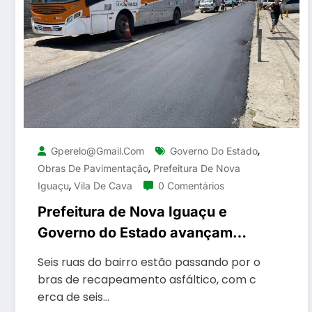
,
Gperelo@gmail.com
Governo Do Estado
,
Obras De Pavimentação
Prefeitura De Nova
,
Iguaçu
Vila De Cava
0 Comentários
Prefeitura de Nova Iguaçu e
Governo do Estado avançam
com obras de pavimentação em
Seis ruas do bairro estão passando por o
Vila de Cava
bras de recapeamento asfáltico, com c
erca de seis…