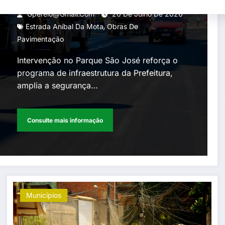
Aníbal da Mota
Gperelo@gmail.com
20 De Julho De 2026
,
Estrada Aníbal Da Mota
Obras De
Pavimentação
Intervenção no Parque São José reforça o
programa de infraestrutura da Prefeitura,
amplia a segurança…
Consulte mais informação
Municípios