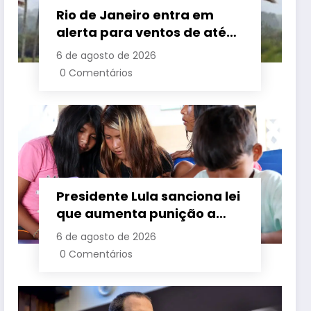
Rio de Janeiro entra em
alerta para ventos de até
110 km/h com avanço de
6 de agosto de 2026
frente fria associada a
0 Comentários
ciclone
Presidente Lula sanciona lei
que aumenta punição a
crimes digitais contra
6 de agosto de 2026
crianças é sancionada
0 Comentários