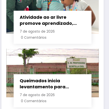
Atividade ao ar livre
promove aprendizado,
criatividade e socialização
7 de agosto de 2026
para crianças e
0 Comentários
adolescentes em Japeri
Queimados inicia
levantamento para
identificar demanda por
7 de agosto de 2026
vagas na rede municipal de
0 Comentários
ensino