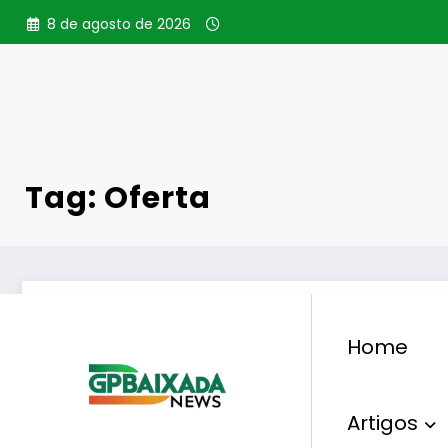
Pular
8 de agosto de 2026
para
o
conteúdo
Tag: Oferta
Home
Artigos