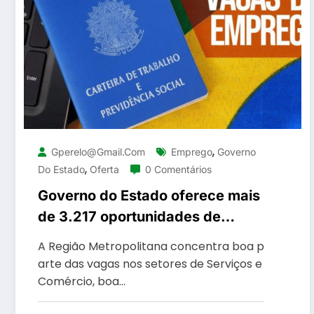
,
Gperelo@gmail.com
Emprego
Governo
,
Do Estado
Oferta
0 Comentários
Governo do Estado oferece mais
de 3.217 oportunidades de
emprego com carteira assinada,
A Região Metropolitana concentra boa p
estágio e jovem aprendiz esta
arte das vagas nos setores de Serviços e
semana
Comércio, boa…