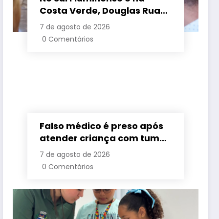
Costa Verde, Douglas Ruas
apresenta propostas de
7 de agosto de 2026
requalificação urbana
0 Comentários
Falso médico é preso após
atender criança com tumor
cerebral na Baixada
7 de agosto de 2026
Fluminense
0 Comentários