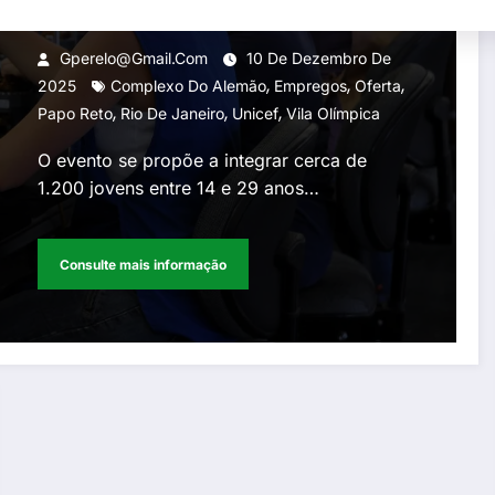
de favelas do Rio
Gperelo@gmail.com
10 De Dezembro De
,
,
,
2025
Complexo Do Alemão
Empregos
Oferta
,
,
,
Papo Reto
Rio De Janeiro
Unicef
Vila Olímpica
O evento se propõe a integrar cerca de
1.200 jovens entre 14 e 29 anos…
Consulte mais informação