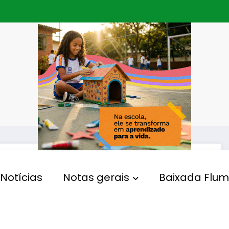
Notícias
Notas gerais
Baixada Flum
ECONOMIA
Feira de empregos oferece
oportunidades para jovens