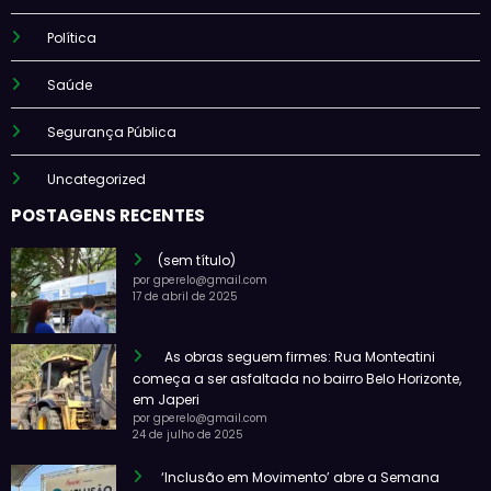
Política
Saúde
Segurança Pública
Uncategorized
POSTAGENS RECENTES
(sem título)
por gperelo@gmail.com
17 de abril de 2025
As obras seguem firmes: Rua Monteatini
começa a ser asfaltada no bairro Belo Horizonte,
em Japeri
por gperelo@gmail.com
24 de julho de 2025
‘Inclusão em Movimento’ abre a Semana