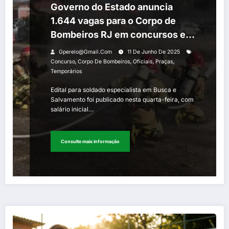
Governo do Estado anuncia
1.644 vagas para o Corpo de
Bombeiros RJ em concursos e
seleções em 2025
Gperelo@gmail.com
11 De Junho De 2025
,
,
,
,
Concurso
Corpo De Bombeiros
Oficiais
Praças
Temporários
Edital para soldado especialista em Busca e
Salvamento foi publicado nesta quarta-feira, com
salário inicial…
Consulte mais informação