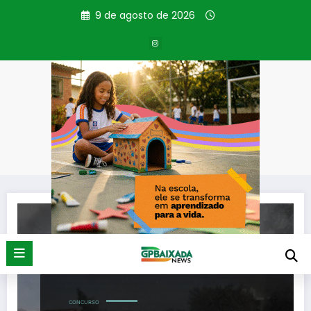
Pular
9 de agosto de 2026
para
o
conteúdo
Tag: Oficiais
Página inicial
Oficiais
CONCURSO