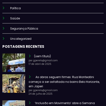
Política
Saúde
Segurança Pública
Uncategorized
POSTAGENS RECENTES
(sem título)
por gperelo@gmail.com
17 de abril de 2025
As obras seguem firmes: Rua Monteatini
começa a ser asfaltada no bairro Belo Horizonte,
em Japeri
por gperelo@gmail.com
24 de julho de 2025
‘Inclusão em Movimento’ abre a Semana