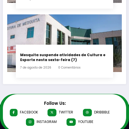
Mesquita suspende atividades de Cultura e
Esporte nesta sexta-feira (7)
7 de agosto de 2026
0 Comentários
Follow Us:
FACEBOOK
TWITTER
DRIBBBLE
INSTAGRAM
YOUTUBE