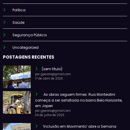
Política
Saúde
Segurança Pública
Uncategorized
POSTAGENS RECENTES
(sem título)
por gperelo@gmail.com
17 de abril de 2025
As obras seguem firmes: Rua Monteatini
começa a ser asfaltada no bairro Belo Horizonte,
em Japeri
por gperelo@gmail.com
24 de julho de 2025
‘Inclusão em Movimento’ abre a Semana