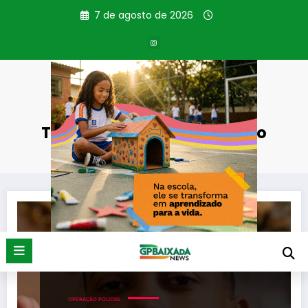
Pular
7 de agosto de 2026
para
o
conteúdo
Tag: Operação Narcofluxo
Página inicial
Operação Narcofluxo
OPERAÇÃO POLICIAL