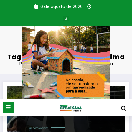
Pular
6 de agosto de 2026
para
o
conteúdo
Tag: Operação Pressão Máxima
Página inicial
Operação Pressão Máxima
UNCATEGORIZED