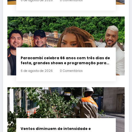
6 de agosto de 2026
0 Comentários
preconceito por idade
Paracambi celebra 66 anos com três dias de
festa, grandes shows e programação para
toda a família a partir desta sexta-feira (7)
6 de agosto de 2026
0 Comentários
Ventos diminuem de intensidade e