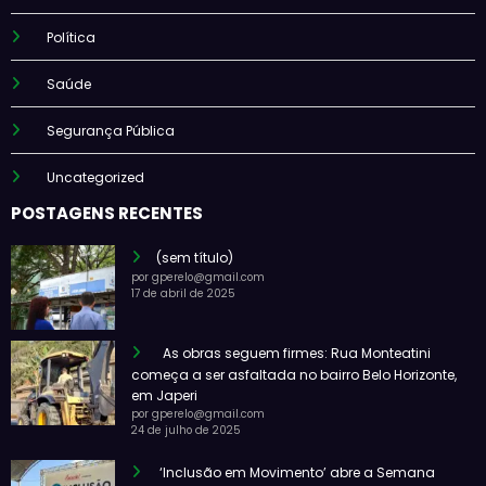
Política
Saúde
Segurança Pública
Uncategorized
POSTAGENS RECENTES
(sem título)
por gperelo@gmail.com
17 de abril de 2025
As obras seguem firmes: Rua Monteatini
começa a ser asfaltada no bairro Belo Horizonte,
em Japeri
por gperelo@gmail.com
24 de julho de 2025
‘Inclusão em Movimento’ abre a Semana