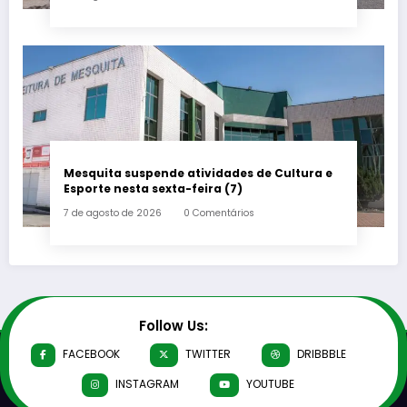
Mesquita suspende atividades de Cultura e
Esporte nesta sexta-feira (7)
7 de agosto de 2026
0 Comentários
Follow Us:
FACEBOOK
TWITTER
DRIBBBLE
INSTAGRAM
YOUTUBE