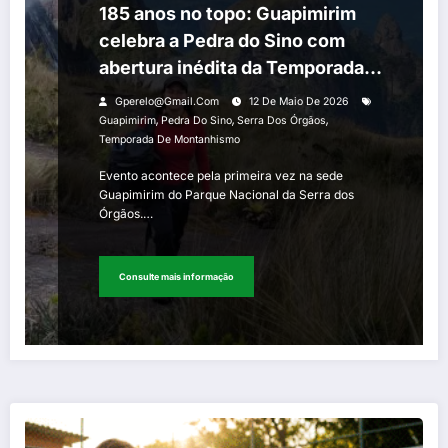
185 anos no topo: Guapimirim
celebra a Pedra do Sino com
abertura inédita da Temporada
de Montanhismo
Gperelo@gmail.com
12 De Maio De 2026
,
,
,
Guapimirim
Pedra Do Sino
Serra Dos Órgãos
Temporada De Montanhismo
Evento acontece pela primeira vez na sede
Guapimirim do Parque Nacional da Serra dos
Órgãos.…
Consulte mais informação