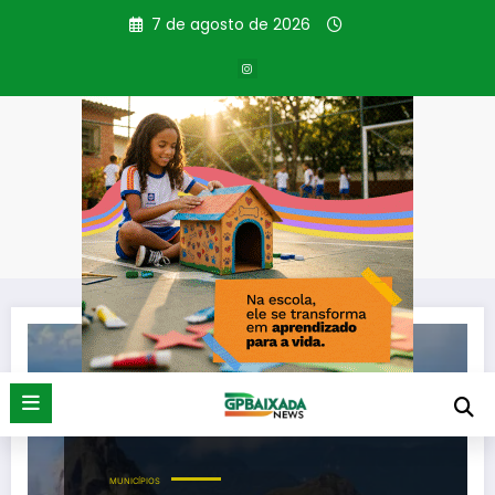
Pular
7 de agosto de 2026
para
o
conteúdo
Tag: Pedra do Sino
Página inicial
Pedra do Sino
MUNICÍPIOS