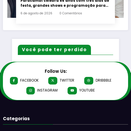
Paracambi celebra 66 anos com três dias de
festa, grandes shows e programação para
toda a família a partir desta sexta-feira (7)
6 de agosto de 2026
0 Comentários
Você pode ter perdido
Follow Us:
FACEBOOK
TWITTER
DRIBBBLE
INSTAGRAM
YOUTUBE
Categorias