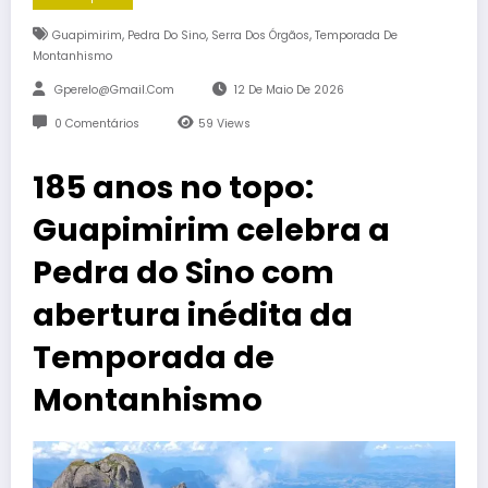
,
,
,
Guapimirim
Pedra Do Sino
Serra Dos Órgãos
Temporada De
Montanhismo
Gperelo@gmail.com
12 De Maio De 2026
0 Comentários
59
Views
185 anos no topo:
Guapimirim celebra a
Pedra do Sino com
abertura inédita da
Temporada de
Montanhismo