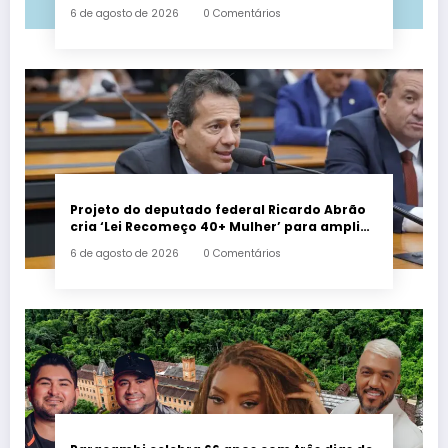
6 de agosto de 2026
0 Comentários
Projeto do deputado federal Ricardo Abrão
cria ‘Lei Recomeço 40+ Mulher’ para ampliar
oportunidades de trabalho e combater o
6 de agosto de 2026
0 Comentários
preconceito por idade