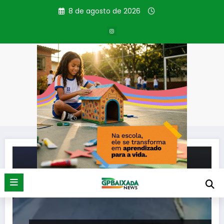
Pular
8 de agosto de 2026
para
o
conteúdo
Tag: PM Geraldo Leite
Página inicial
PM Geraldo Leite