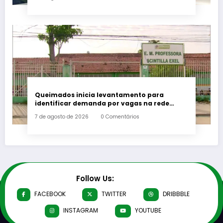
Queimados inicia levantamento para
identificar demanda por vagas na rede
municipal de ensino
7 de agosto de 2026
0 Comentários
Follow Us:
FACEBOOK
TWITTER
DRIBBBLE
INSTAGRAM
YOUTUBE