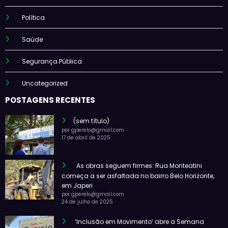
Política
Saúde
Segurança Pública
Uncategorized
POSTAGENS RECENTES
(sem título)
por gperelo@gmail.com
17 de abril de 2025
As obras seguem firmes: Rua Monteatini
começa a ser asfaltada no bairro Belo Horizonte,
em Japeri
por gperelo@gmail.com
24 de julho de 2025
‘Inclusão em Movimento’ abre a Semana