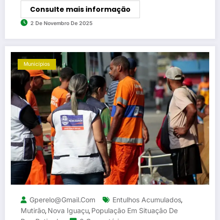
Consulte mais informação
2 De Novembro De 2025
Municípios
Gperelo@gmail.com
Entulhos Acumulados
,
Mutirão
Nova Iguaçu
População Em Situação De
,
,