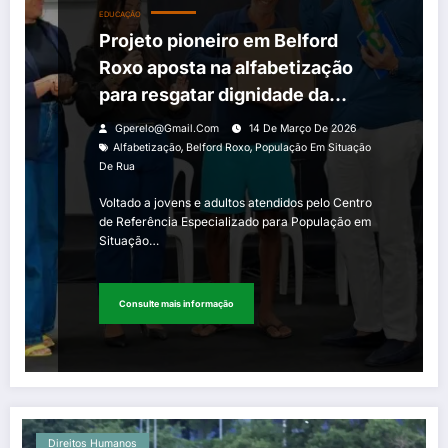
EDUCAÇÃO
Projeto pioneiro em Belford
Roxo aposta na alfabetização
para resgatar dignidade da
população em situação de rua
Gperelo@gmail.com
14 De Março De 2026
,
,
Alfabetização
Belford Roxo
População Em Situação
De Rua
Voltado a jovens e adultos atendidos pelo Centro
de Referência Especializado para População em
Situação…
Consulte mais informação
Direitos Humanos