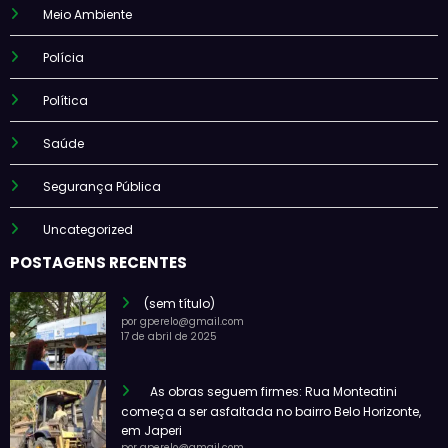
Meio Ambiente
Polícia
Política
Saúde
Segurança Pública
Uncategorized
POSTAGENS RECENTES
(sem título)
por gperelo@gmail.com
17 de abril de 2025
As obras seguem firmes: Rua Monteatini
começa a ser asfaltada no bairro Belo Horizonte,
em Japeri
por gperelo@gmail.com