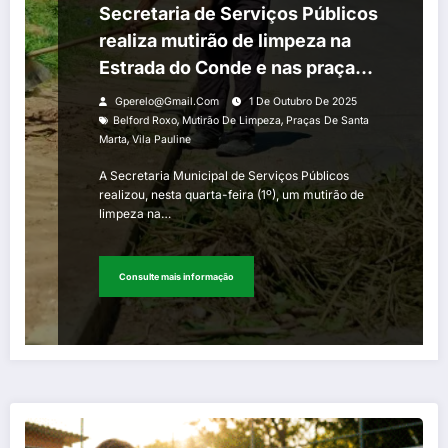
Secretaria de Serviços Públicos
realiza mutirão de limpeza na
Estrada do Conde e nas praças
de Santa Marta e Vila Pauline,
Gperelo@gmail.com
1 De Outubro De 2025
em Belford Roxo
,
,
Belford Roxo
Mutirão De Limpeza
Praças De Santa
,
Marta
Vila Pauline
A Secretaria Municipal de Serviços Públicos
realizou, nesta quarta-feira (1º), um mutirão de
limpeza na…
Consulte mais informação