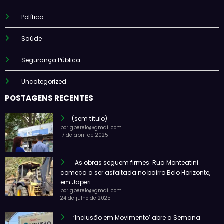
Política
Saúde
Segurança Pública
Uncategorized
POSTAGENS RECENTES
(sem título)
por gperelo@gmail.com
17 de abril de 2025
As obras seguem firmes: Rua Monteatini
começa a ser asfaltada no bairro Belo Horizonte,
em Japeri
por gperelo@gmail.com
24 de julho de 2025
‘Inclusão em Movimento’ abre a Semana